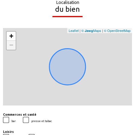
Localisation
du bien
Leaflet
|
©
Maps
|
© OpenStreetMap
Jawg
+
−
Commerces et santé
bar
presse et tabac
Loisirs