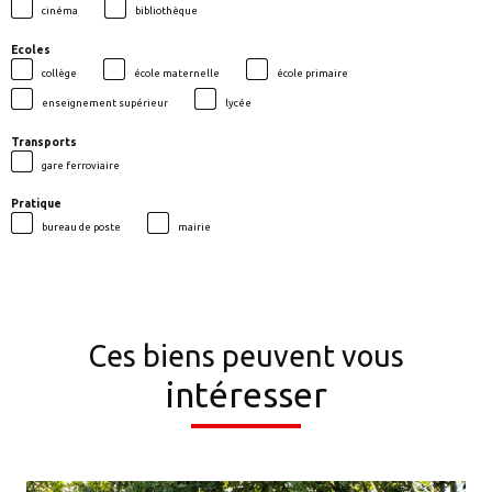
cinéma
bibliothèque
Ecoles
collège
école maternelle
école primaire
enseignement supérieur
lycée
Transports
gare ferroviaire
Pratique
bureau de poste
mairie
Ces biens peuvent vous
intéresser