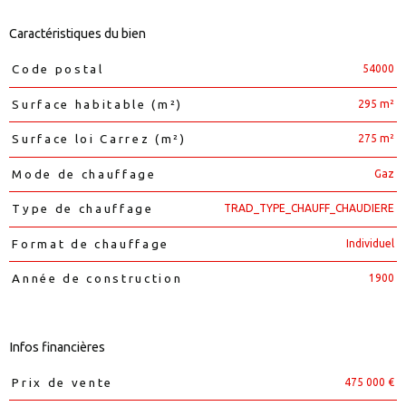
Caractéristiques du bien
54000
Code postal
Caractéristiques
Valeurs
295 m²
Surface habitable (m²)
275 m²
Surface loi Carrez (m²)
Gaz
Mode de chauffage
TRAD_TYPE_CHAUFF_CHAUDIERE
Type de chauffage
Individuel
Format de chauffage
1900
Année de construction
Infos financières
475 000 €
Prix de vente
Caractéristiques
Valeurs