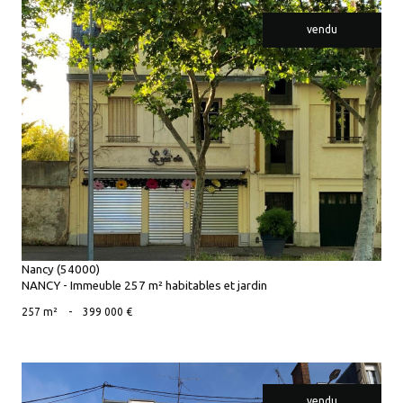
vendu
voir le bien
Nancy (54000)
NANCY - Immeuble 257 m² habitables et jardin
257 m²
-
399 000 €
vendu