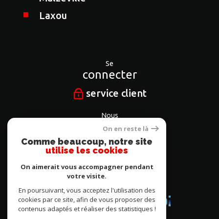
Laxou
Se
connecter
service client
Nous
suivre
On en reste là
Comme beaucoup, notre site
utilise les cookies
On aimerait vous accompagner pendant
Nous
votre visite.
adhérons
En poursuivant, vous acceptez l'utilisation des
cookies par ce site, afin de vous proposer des
contenus adaptés et réaliser des statistiques !