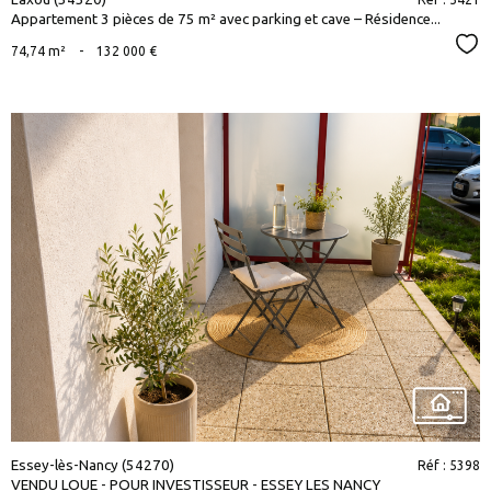
Appartement 3 pièces de 75 m² avec parking et cave – Résidence...
Sél
74,74 m²
-
132 000 €
voir le
bien
Essey-lès-Nancy (54270)
Réf : 5398
VENDU LOUE - POUR INVESTISSEUR - ESSEY LES NANCY