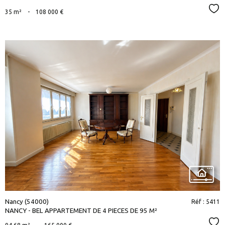
Sél
35 m²
-
108 000 €
voir le
bien
Nancy (54000)
Réf : 5411
NANCY - BEL APPARTEMENT DE 4 PIECES DE 95 M²
Sél