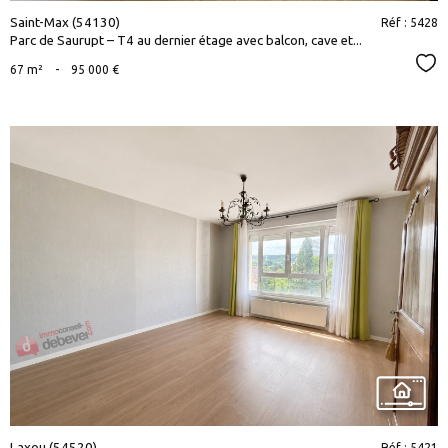
Saint-Max (54130)
Réf : 5428
Parc de Saurupt – T4 au dernier étage avec balcon, cave et...
Sél
67 m²
-
95 000 €
voir le
bien
Laxou (54520)
Réf : 5421