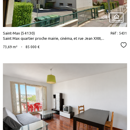
Saint-Max (54130)
Réf : 5431
Saint Max quartier proche mairie, cinéma, et rue Jean XXIII,...
Sél
73,69 m²
-
85 000 €
voir le
bien