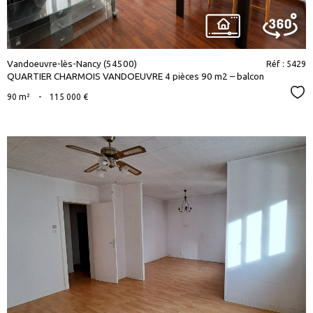
Vandoeuvre-lès-Nancy (54500)
Réf : 5429
QUARTIER CHARMOIS VANDOEUVRE 4 pièces 90 m2 – balcon
Sél
90 m²
-
115 000 €
voir le
bien