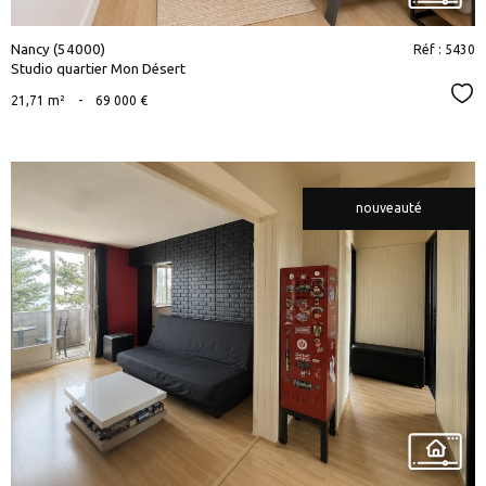
Nancy (54000)
Réf : 5430
Studio quartier Mon Désert
Sél
21,71 m²
-
69 000 €
nouveauté
voir le
bien