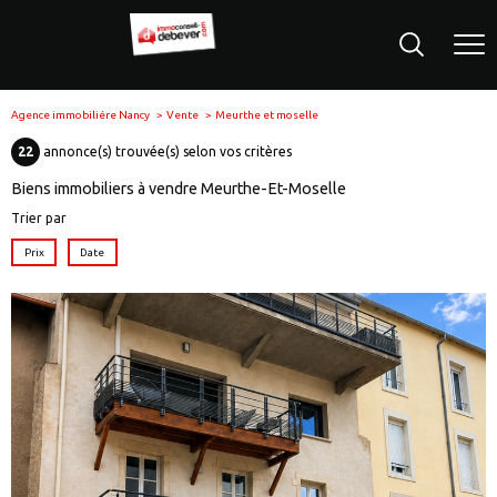
Agence immobiliére Nancy
Vente
Meurthe et moselle
22
annonce(s) trouvée(s) selon vos critères
Biens immobiliers à vendre Meurthe-Et-Moselle
Trier par
Prix
Date
voir le
bien