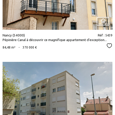
Nancy (54000)
Réf : 5439
Pépinière Canal à découvrir ce magnifique appartement d'exception...
Sél
84,48 m²
-
370 000 €
voir le
bien