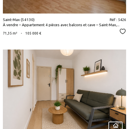
Saint-Max (54130)
Réf : 5426
À vendre – Appartement 4 pièces avec balcons et cave – Saint-Max,...
Sél
71,35 m²
-
105 000 €
voir le
bien