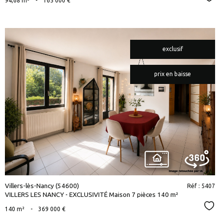
94,68 m²
-
165 000 €
exclusif
prix en baisse
voir le
bien
Villers-lès-Nancy (54600)
Réf : 5407
VILLERS LES NANCY - EXCLUSIVITÉ Maison 7 pièces 140 m²
Sél
140 m²
-
369 000 €