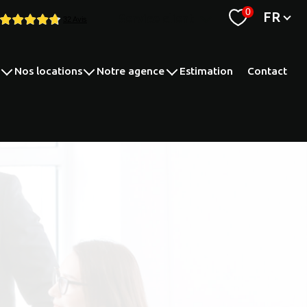
Langue
0
FR
Service client
espace syndic
nos locations
notre agence
estimation
contact
nts
appartements
nos compétences
maisons
recrutement
parking
transaction
autres
gestion locative
syndic de copropriété