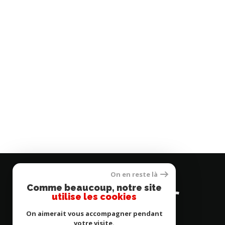
On en reste là
Se
Comme beaucoup, notre site
connecter
utilise les cookies
On aimerait vous accompagner pendant
votre visite.