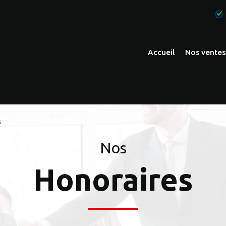
accueil
nos ventes
apparteme
maisons
immeubles
s
autres
Nos
Honoraires