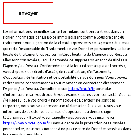
z
é
v
envoyer
e
o
s
s
c
Les informations recueillies sur ce formulaire sont enregistrées dans un
o
fichier informatisé par La Boite Immo agissant comme Sous-traitant du
o
traitement pour la gestion de la clientèle/prospects de l'Agence / du Réseau
qui reste Responsable du Traitement de vos Données personnelles. La base
r
légale du traitement repose sur l'intérêt légitime de l'Agence / du Réseau.
d
Elles sont conservées jusqu'à demande de suppression et sont destinées à
l'Agence / au Réseau. Conformément à la loi « informatique et libertés »,
o
vous disposez des droits d’accès, de rectification, d’effacement,
n
d’opposition, de limitation et de portabilité de vos données. Vous pouvez
retirer votre consentement à tout moment en contactant directement
n
l’Agence / Le Réseau. Consultez le site
https://cnil.fr/fr
pour plus
é
d’informations sur vos droits. Si vous estimez, après avoir contacté l'Agence
e
/ le Réseau, que vos droits « Informatique et Libertés » ne sont pas
respectés, vous pouvez adresser une réclamation à la CNIL. Nous vous
s
informons de l’existence de la liste d'opposition au démarchage
téléphonique « Bloctel », sur laquelle vous pouvez vous inscrire ici :
https://www.bloctel.gouv.fr
. Dans le cadre de la protection des Données
personnelles, nous vous invitons à ne pas inscrire de Données sensibles dans
le champ de saisie libre.