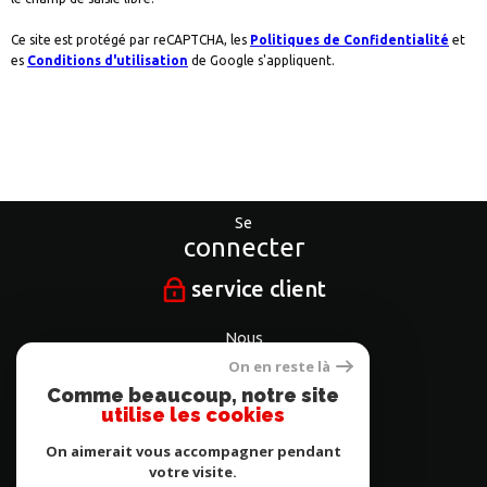
Ce site est protégé par reCAPTCHA, les
Politiques de Confidentialité
et
es
Conditions d'utilisation
de Google s'appliquent.
Se
connecter
service client
Nous
suivre
On en reste là
Comme beaucoup, notre site
utilise les cookies
On aimerait vous accompagner pendant
Nous
votre visite.
adhérons