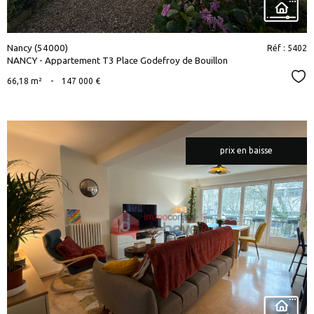
Nancy (54000)
Réf : 5402
NANCY - Appartement T3 Place Godefroy de Bouillon
Sél
66,18 m²
-
147 000 €
prix en baisse
voir le
bien