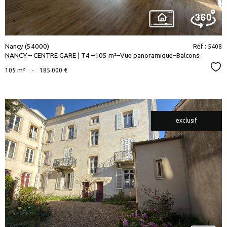
Nancy (54000)
Réf : 5408
NANCY – CENTRE GARE | T4 –105 m²–Vue panoramique–Balcons
Sél
105 m²
-
185 000 €
exclusif
voir le
bien