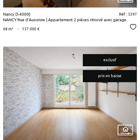
Nancy (54000)
Réf : 5397
NANCY Rue d’Auxonne | Appartement 2 pièces rénové avec garage
Sél
68 m²
-
157 000 €
exclusif
prix en baisse
voir le
bien