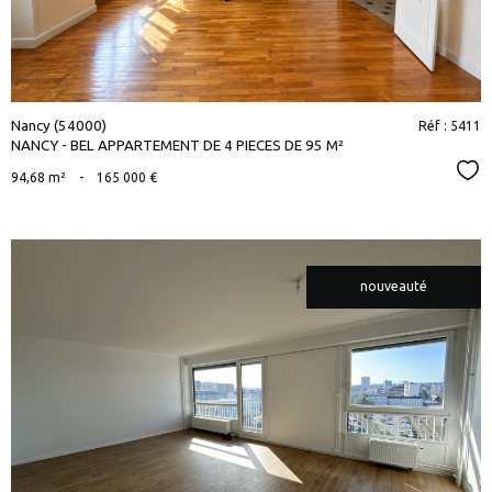
Nancy (54000)
Réf : 5411
NANCY - BEL APPARTEMENT DE 4 PIECES DE 95 M²
Sél
94,68 m²
-
165 000 €
nouveauté
voir le
bien