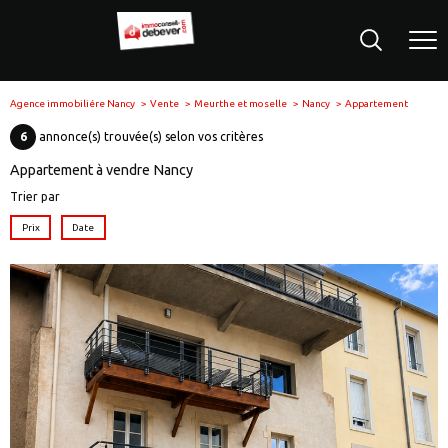
Agence immobiliére Nancy
Vente
Meurthe et moselle
Nancy
Appartement
6
annonce(s) trouvée(s) selon vos critères
Appartement à vendre Nancy
Trier par
Prix
Date
voir le
bien