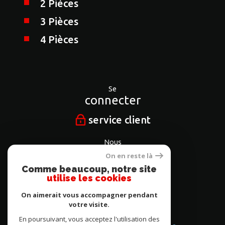
2 Pièces
3 Pièces
4 Pièces
Se
connecter
service client
Nous
suivre
On en reste là
Comme beaucoup, notre site
utilise les cookies
On aimerait vous accompagner pendant
Nous
votre visite.
adhérons
En poursuivant, vous acceptez l'utilisation des