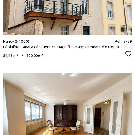
Nancy (54000)
Réf : 5439
Pépinière Canal à découvrir ce magnifique appartement d'exception...
Sél
84,48 m²
-
370 000 €
voir le
bien