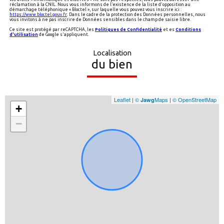
réclamation à la CNIL. Nous vous informons de l’existence de la liste d'opposition au
démarchage téléphonique « Bloctel », sur laquelle vous pouvez vous inscrire ici :
https://www.bloctel.gouv.fr
. Dans le cadre de la protection des Données personnelles, nous
vous invitons à ne pas inscrire de Données sensibles dans le champ de saisie libre.
Ce site est protégé par reCAPTCHA, les
Politiques de Confidentialité
et es
Conditions
d'utilisation
de Google s'appliquent.
Localisation
du bien
Leaflet
|
©
Maps
|
© OpenStreetMap
Jawg
+
−