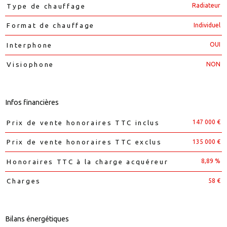
Radiateur
Type de chauffage
Individuel
Format de chauffage
OUI
Interphone
NON
Visiophone
Infos financières
147 000 €
Prix de vente honoraires TTC inclus
Caractéristiques
Valeurs
135 000 €
Prix de vente honoraires TTC exclus
8,89 %
Honoraires TTC à la charge acquéreur
58 €
Charges
Bilans énergétiques