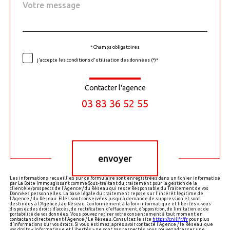
Message
Fieldset
*
par
défaut
* Champs obligatoires
Validation
j'accepte les conditions d'utilisation des données (*)*
Contacter l'agence
03 83 36 52 55
Validation
envoyer
Les informations recueillies sur ce formulaire sont enregistrées dans un fichier informatisé
par La Boite Immo agissant comme Sous-traitant du traitement pour la gestion de la
clientèle/prospects de l'Agence / du Réseau qui reste Responsable du Traitement de vos
Données personnelles. La base légale du traitement repose sur l'intérêt légitime de
l'Agence / du Réseau. Elles sont conservées jusqu'à demande de suppression et sont
destinées à l'Agence / au Réseau. Conformément à la loi « informatique et libertés », vous
disposez des droits d’accès, de rectification, d’effacement, d’opposition, de limitation et de
portabilité de vos données. Vous pouvez retirer votre consentement à tout moment en
contactant directement l’Agence / Le Réseau. Consultez le site
https://cnil.fr/fr
pour plus
d’informations sur vos droits. Si vous estimez, après avoir contacté l'Agence / le Réseau, que
vos droits « Informatique et Libertés » ne sont pas respectés, vous pouvez adresser une