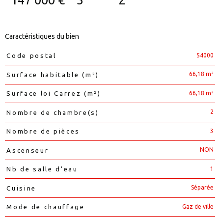
Caractéristiques du bien
54000
Code postal
Caractéristiques
Valeurs
66,18 m²
Surface habitable (m²)
66,18 m²
Surface loi Carrez (m²)
2
Nombre de chambre(s)
3
Nombre de pièces
NON
Ascenseur
1
Nb de salle d'eau
Séparée
Cuisine
Gaz de ville
Mode de chauffage