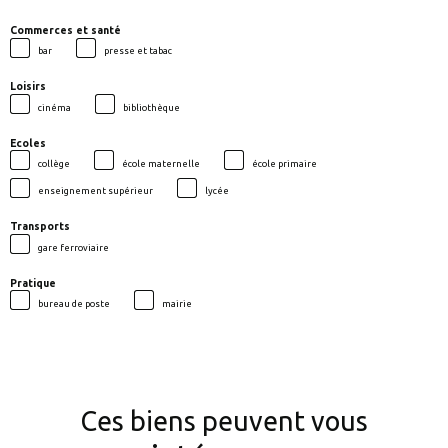
Commerces et santé
bar
presse et tabac
Loisirs
cinéma
bibliothèque
Ecoles
collège
école maternelle
école primaire
enseignement supérieur
lycée
Transports
gare ferroviaire
Pratique
bureau de poste
mairie
Ces biens peuvent vous