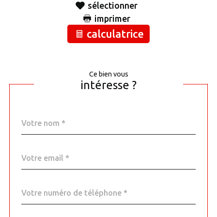
sélectionner
imprimer
calculatrice
Ce bien vous
intéresse ?
Nom
Fieldset
*
par
défaut
email
*
Téléphone
*