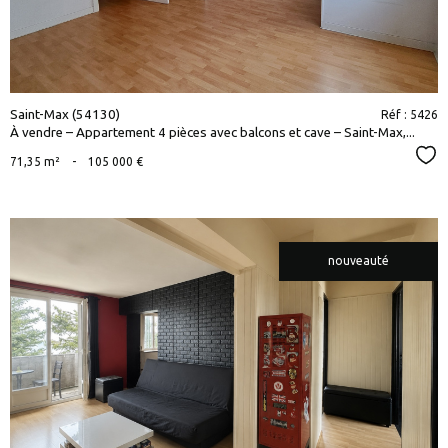
Saint-Max (54130)
Réf : 5426
À vendre – Appartement 4 pièces avec balcons et cave – Saint-Max,...
Sél
71,35 m²
-
105 000 €
nouveauté
voir le
bien