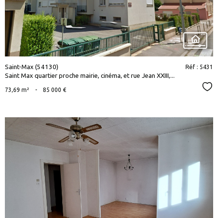
Saint-Max (54130)
Réf : 5431
Saint Max quartier proche mairie, cinéma, et rue Jean XXIII,...
Sél
73,69 m²
-
85 000 €
voir le
bien