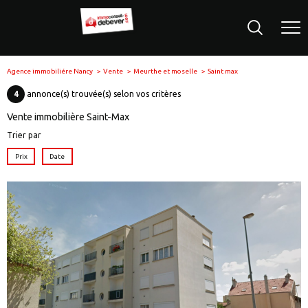
Agence immobiliére Nancy
Vente
Meurthe et moselle
Saint max
4
annonce(s) trouvée(s) selon vos critères
Vente immobilière Saint-Max
Trier par
Prix
Date
voir le
bien