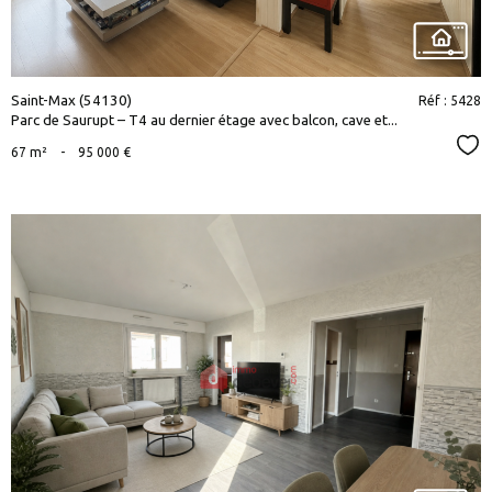
Saint-Max (54130)
Réf : 5428
Parc de Saurupt – T4 au dernier étage avec balcon, cave et...
Sél
67 m²
-
95 000 €
voir le
bien