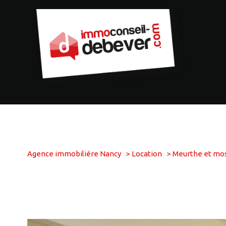
Agence immobiliére Nancy
Location
Meurthe et mos