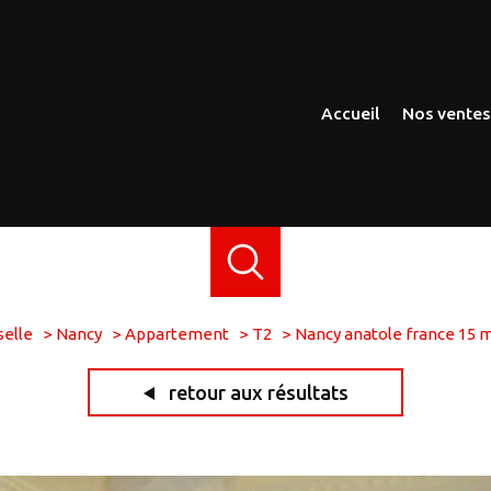
accueil
nos ventes
apparteme
maisons
immeubles
autres
elle
Nancy
Appartement
T2
Nancy anatole france 15 
retour aux résultats