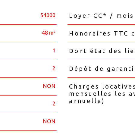
54000
Loyer CC* / mois
Caractéristiques
Valeurs
48 m²
Honoraires TTC c
1
Dont état des li
2
Dépôt de garant
NON
Charges locative
mensuelles les a
annuelle)
2
NON