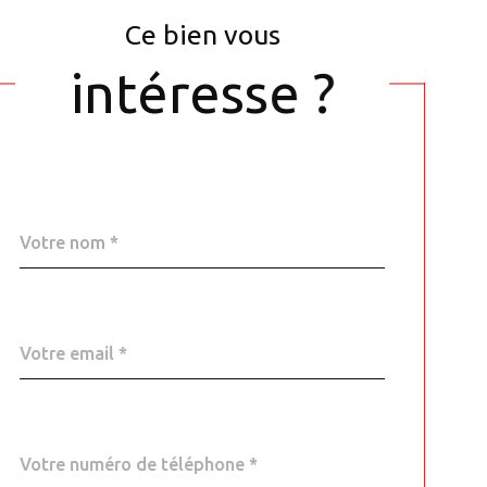
Ce bien vous
intéresse ?
Nom
Fieldset
*
par
défaut
email
*
Téléphone
*