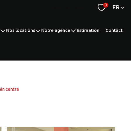
Langue
0
FR
Service client
espace syndic
nos locations
notre agence
estimation
contact
nts
appartements
nos compétences
maisons
recrutement
parking
transaction
autres
gestion locative
syndic de copropriété
min centre