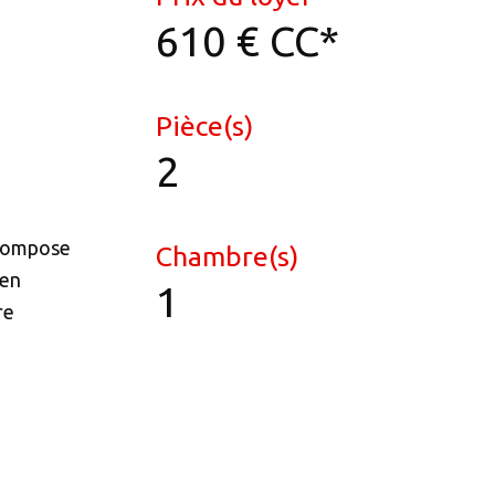
610 €
CC*
Pièce(s)
2
 compose
Chambre(s)
 en
1
re