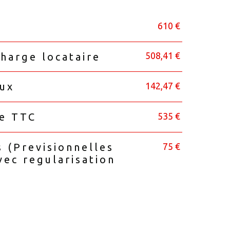
610 €
508,41 €
harge locataire
142,47 €
eux
535 €
ie TTC
75 €
s (Previsionnelles
vec regularisation