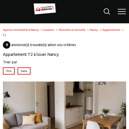
Agence immobiliére Nancy
Location
Meurthe et moselle
Nancy
Appartement
T2
9
annonce(s) trouvée(s) selon vos critères
Appartement T2 à louer Nancy
Trier par
Prix
Date
voir le