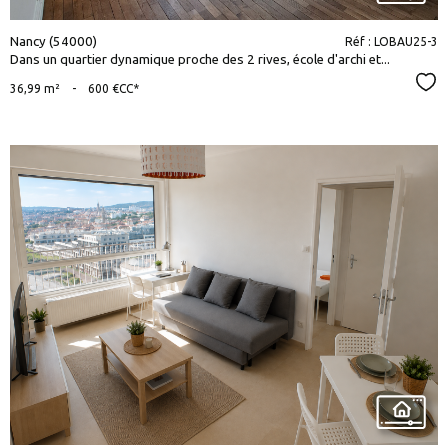
Nancy (54000)
Réf : LOBAU25-3
Dans un quartier dynamique proche des 2 rives, école d'archi et...
Sél
36,99 m²
-
600 €
CC*
voir le
bien