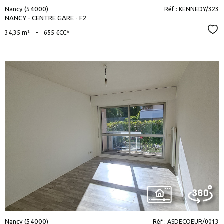
Nancy (54000)
Réf : KENNEDY/323
NANCY - CENTRE GARE - F2
Sél
34,35 m²
-
655 €
CC*
voir le
bien
Nancy (54000)
Réf : ASDECOEUR/0013