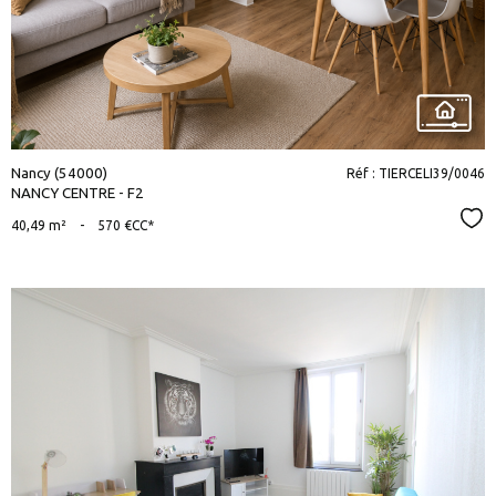
bien
Nancy (54000)
Réf : TIERCELI39/0046
NANCY CENTRE - F2
Sél
40,49 m²
-
570 €
CC*
voir le
bien