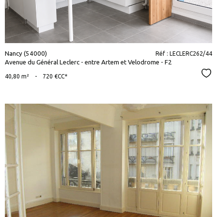
Nancy (54000)
Réf : LECLERC262/44
Avenue du Général Leclerc - entre Artem et Velodrome - F2
Sél
40,80 m²
-
720 €
CC*
voir le
bien