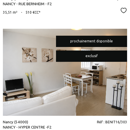
NANCY - RUE BERNHEIM - F2
Sél
35,51 m²
-
510 €
CC*
prochainement disponible
exclusif
voir le
bien
Nancy (54000)
Réf : BENIT16/303
NANCY - HYPER CENTRE -F2