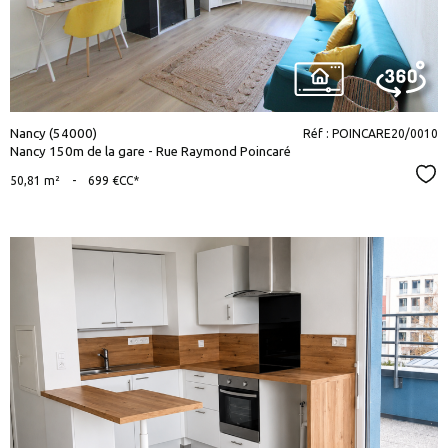
Nancy (54000)
Réf : POINCARE20/0010
Nancy 150m de la gare - Rue Raymond Poincaré
Sél
50,81 m²
-
699 €
CC*
voir le
bien