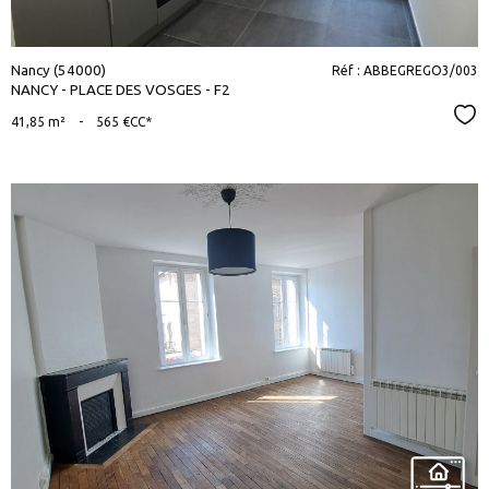
Nancy (54000)
Réf : ABBEGREGO3/003
NANCY - PLACE DES VOSGES - F2
Sél
41,85 m²
-
565 €
CC*
voir le
bien