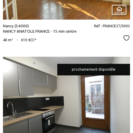
Nancy (54000)
Réf : FRANCE57/0003
NANCY ANATOLE FRANCE - 15 min centre
Sél
48 m²
-
610 €
CC*
prochainement disponible
voir le
bien