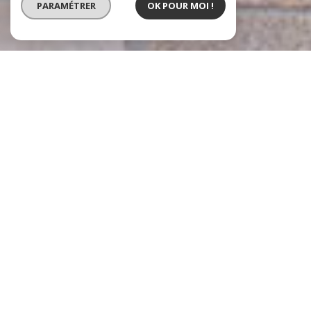
PARAMÉTRER
OK POUR MOI !
Immobilier Conseil Debever
Agence immobilière à Nancy
Depuis plus de 50 ans, notre
agence immobilière à Nancy
façonne le
paysage nancéien en accompagnant vos projets de vie. Cinq décennies qui
ont permis à des milliers de clients de trouver le logement de leurs rêves, à
d'innombrables propriétaires de s'affranchir des contraintes de la
gestion
locative
, et à des milliers de copropriétaires de vivre en harmonie.
Notre secret ? Nous allions la performance des outils digitaux à ce qui fait
notre force depuis plus de 50 ans : une équipe fidèle de
20 collaborateurs
passionnés
, une connaissance intime du terrain et une relation de
proximité. C'est ça, notre ADN.
Des prestations sur mesure pour