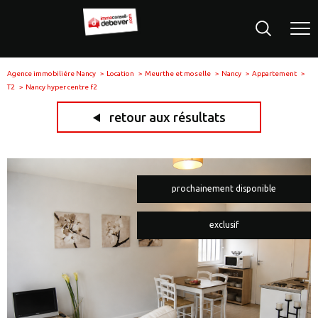
Agence immobiliére Nancy
Location
Meurthe et moselle
Nancy
Appartement
T2
Nancy hyper centre f2
retour aux résultats
prochainement disponible
exclusif