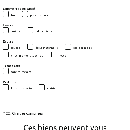
Commerces et santé
bar
presse et tabac
Loisirs
cinéma
bibliothèque
Ecoles
collège
école maternelle
école primaire
enseignement supérieur
lycée
Transports
gare ferroviaire
Pratique
bureau de poste
mairie
* CC : Charges comprises
Ces biens peuvent vous