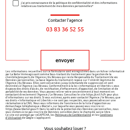
j'ai pris connaissance de la politique de confidentialité et des informations
relatives au traitement de mes données personnelles*
Contacter l'agence
03 83 36 52 55
Validation
envoyer
Les informations recueillies sur ce formulaire sont enregistrées dans un fichier informatisé
par La Boite Immo agissant comme Sous-traitant du traitement pour la gestion de la
clientèle/prospects de l'Agence / du Réseau qui reste Responsable du Traitement de vos
Données personnelles. La base légale du traitement repose sur l'intérêt légitime de
l'Agence / du Réseau. Elles sont conservées jusqu'à demande de suppression et sont
destinées à l'Agence / au Réseau. Conformément à la loi « informatique et libertés », vous
disposez des droits d’accès, de rectification, d’effacement, d’opposition, de limitation et de
portabilité de vos données. Vous pouvez retirer votre consentement à tout moment en
contactant directement l’Agence / Le Réseau. Consultez le site https://cnil.fr/fr pour plus
d’informations sur vos droits. Si vous estimez, après avoir contacté l'Agence / le Réseau, que
vos droits « Informatique et Libertés » ne sont pas respectés, vous pouvez adresser une
réclamation à la CNIL. Nous vous informons de l’existence de la liste d'opposition au
démarchage téléphonique « Bloctel », sur laquelle vous pouvez vous inscrire ici :
https://www.bloctel.gouv.fr Dans le cadre de la protection des Données personnelles, nous
vous invitons à ne pas inscrire de Données sensibles dans le champ de saisie libre.
Ce site est protégé par reCAPTCHA, les
Politiques de Confidentialité
et les
Conditions
d'Utilisation
de Google s'appliquent.
Vous souhaitez louer ?