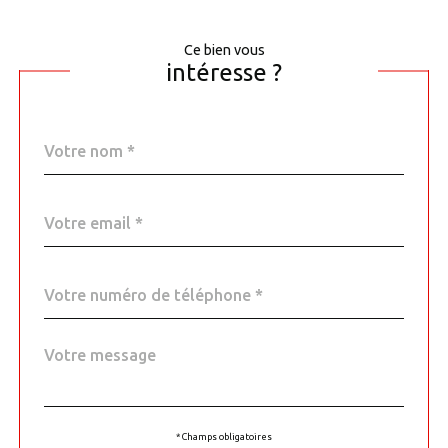
Ce bien vous
intéresse ?
Nom
Fieldset
*
par
défaut
email
*
Téléphone
*
Message
Fieldset
*
par
défaut
* Champs obligatoires
Validation