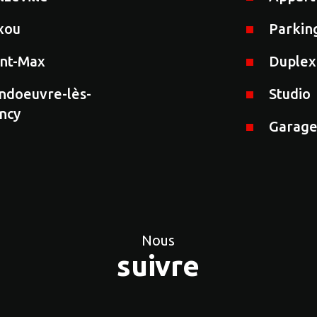
xou
Parkin
int-Max
Duplex
ndoeuvre-lès-
Studio
ncy
Garag
Nous
suivre