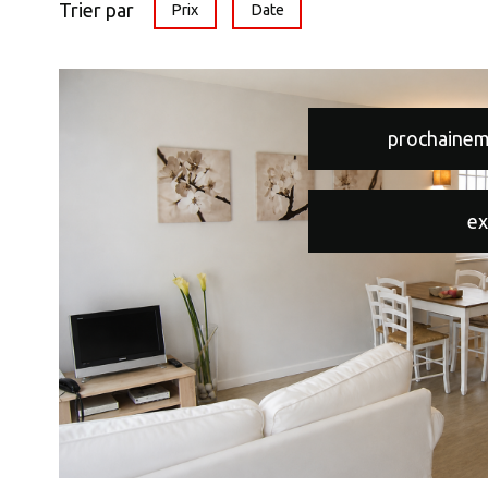
Trier par
Prix
Date
prochainem
ex
voir le
bien