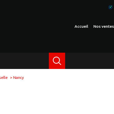
accueil
nos ventes
apparteme
maisons
immeubles
autres
elle
Nancy