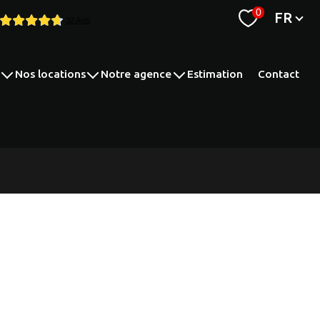
Langue
0
FR
Service client
espace syndic
nos locations
notre agence
estimation
contact
nts
appartements
nos compétences
maisons
recrutement
parking
transaction
autres
gestion locative
syndic de copropriété