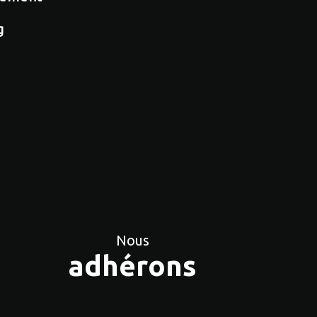
g
e
Nous
adhérons