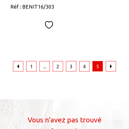
Réf : BENIT16/303
Sélectionner
1
...
2
3
4
5
Vous n'avez pas trouvé