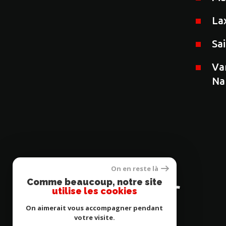
La
Sa
Va
Na
On en reste là
Se
Comme beaucoup, notre site
connecter
utilise les cookies
On aimerait vous accompagner pendant
votre visite.