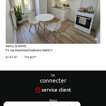
voir le bien
Nancy (54000)
F3 rue Maréchal Exelmans NANCY
61,97 m²
-
720 €
CC*
Se
connecter
service client
Nous
suivre