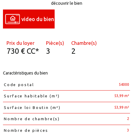
découvrir le bien
video du bien
Prix du loyer
Pièce(s)
Chambre(s)
730 €
CC*
3
2
Caractéristiques du bien
54000
Code postal
Caractéristiques
Valeurs
53,99 m²
Surface habitable (m²)
53,99 m²
Surface loi Boutin (m²)
2
Nombre de chambre(s)
3
Nombre de pièces