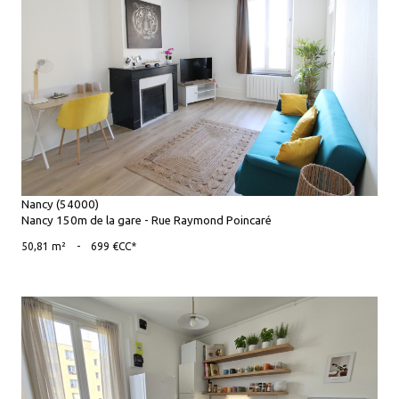
voir le bien
Nancy (54000)
Nancy 150m de la gare - Rue Raymond Poincaré
50,81 m²
-
699 €
CC*