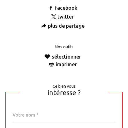
facebook
twitter
plus de partage
Nos outils
sélectionner
imprimer
Ce bien vous
intéresse ?
Nom
Fieldset
*
par
défaut