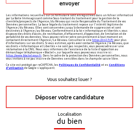
envoyer
Les informations recueillies sur ce formulaire sont enregistrées dans un fichier informatisé
par La Boite Immo agissant comme Sous-traitant du traitement pour la gestion de la
clientèle/prospects de l'Agence / du Réseau qui reste Responsable du Traitement de vos
Données personnelles. La base légale du traitement repose sur l'intérêt légitime de
l'Agence / du Réseau. Elles sont conservées jusqu'à demande de suppression et sont
destinées à l'Agence / au Réseau. Conformément à la loi « informatique et libertés », vous
disposez des droits d’accès, de rectification, d’effacement, d’opposition, de limitation et de
portabilité de vos données. Vous pouvez retirer votre consentement à tout moment en
contactant directement l’Agence / Le Réseau. Consultez le site
https://cnil.fr/fr
pour plus
d’informations sur vos droits. Si vous estimez, après avoir contacté l'Agence / le Réseau, que
vos droits « Informatique et Libertés » ne sont pas respectés, vous pouvez adresser une
réclamation à la CNIL. Nous vous informons de l’existence de la liste d'opposition au
démarchage téléphonique « Bloctel », sur laquelle vous pouvez vous inscrire ici :
https://www.bloctel.gouv.fr
. Dans le cadre de la protection des Données personnelles, nous
vous invitons à ne pas inscrire de Données sensibles dans le champ de saisie libre.
Ce site est protégé par reCAPTCHA, les
Politiques de Confidentialité
et es
Conditions
d'utilisation
de Google s'appliquent.
Vous souhaitez louer ?
Déposer votre candidature
Localisation
du bien