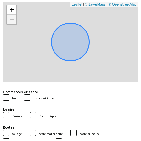
Leaflet
|
©
Maps
|
© OpenStreetMap
Jawg
+
−
Commerces et santé
bar
presse et tabac
Loisirs
cinéma
bibliothèque
Ecoles
collège
école maternelle
école primaire