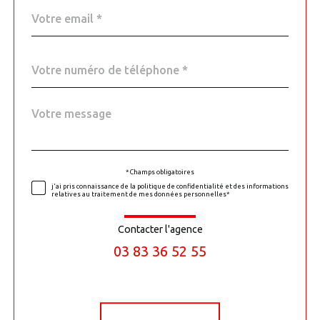
email
*
Téléphone
*
Message
Fieldset
*
par
défaut
* Champs obligatoires
Validation
j'ai pris connaissance de la politique de confidentialité et des informations
relatives au traitement de mes données personnelles*
Contacter l'agence
03 83 36 52 55
Validation