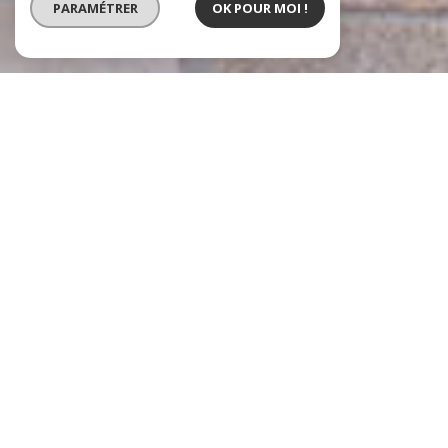
PARAMÉTRER
OK POUR MOI !
Immobilier Conseil Debever
Agence immobilière à Nancy
Depuis plus de 50 ans, notre
agence immobilière à Nancy
façonne le
paysage nancéien en accompagnant vos projets de vie. Cinq décennies qui
ont permis à des milliers de clients de trouver le logement de leurs rêves, à
d'innombrables propriétaires de s'affranchir des contraintes de la
gestion
locative
, et à des milliers de copropriétaires de vivre en harmonie.
Notre secret ? Nous allions la performance des outils digitaux à ce qui fait
notre force depuis plus de 50 ans : une équipe fidèle de
20 collaborateurs
passionnés
, une connaissance intime du terrain et une relation de
proximité. C'est ça, notre ADN.
Des prestations sur mesure pour