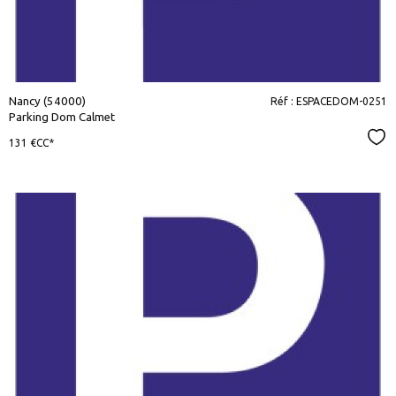
Nancy (54000)
Réf : ESPACEDOM-0251
Parking Dom Calmet
Sél
131 €
CC*
voir le
bien