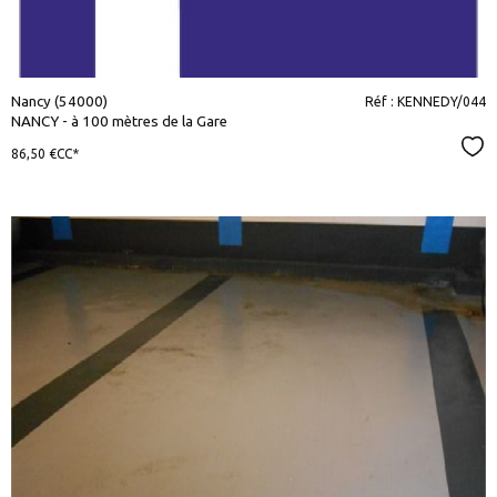
Nancy (54000)
Réf : KENNEDY/044
NANCY - à 100 mètres de la Gare
Sél
86,50 €
CC*
voir le
bien