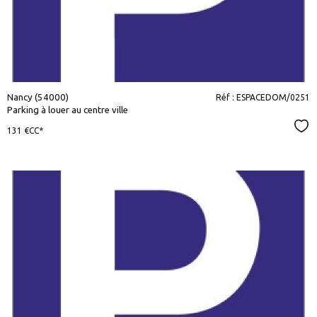
Nancy (54000)
Réf : ESPACEDOM/0251
Parking à louer au centre ville
Sél
131 €
CC*
voir le
bien