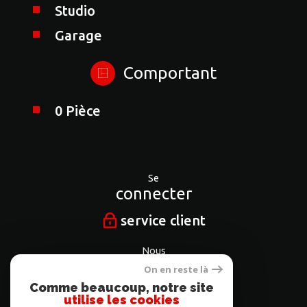
Studio
Garage
Comportant
0 Pièce
Se
connecter
service client
Nous
suivre
On en reste là
Comme beaucoup, notre site
utilise les cookies