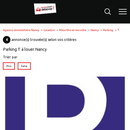
Agence immobiliére Nancy
Location
Meurthe et moselle
Nancy
Parking
T
4
annonce(s) trouvée(s) selon vos critères
Parking T à louer Nancy
Trier par
Prix
Date
voir le
bien