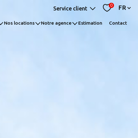
Langue
0
FR
Service client
nos locations
notre agence
estimation
contact
espace syndic
ts
appartements
nos compétences
maisons
recrutement
parking
transaction
autres
gestion locative
syndic de copropriété