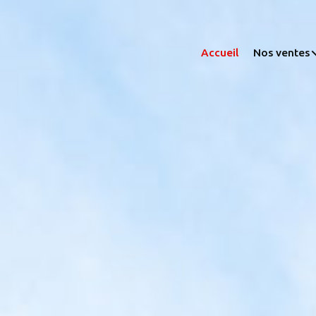
accueil
nos ventes
appartemen
maisons
immeubles
autres